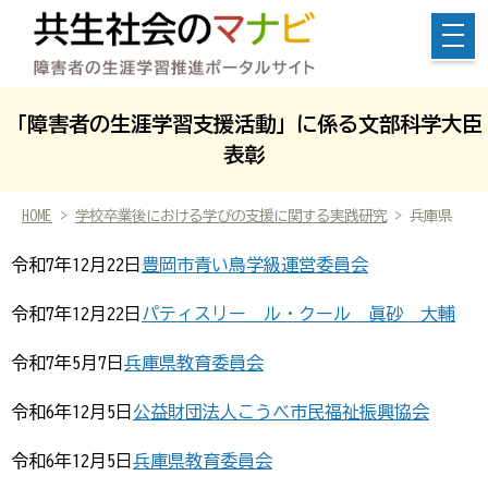
「障害者の生涯学習支援活動」に係る文部科学大臣
表彰
HOME
>
学校卒業後における学びの支援に関する実践研究
> 兵庫県
令和7年12月22日
豊岡市青い鳥学級運営委員会
令和7年12月22日
パティスリー ル・クール 眞砂 大輔
令和7年5月7日
兵庫県教育委員会
令和6年12月5日
公益財団法人こうべ市民福祉振興協会
令和6年12月5日
兵庫県教育委員会