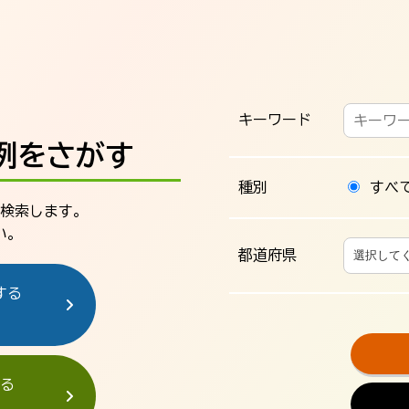
キーワード
例をさがす
種別
すべ
検索します。
い。
都道府県
する
る