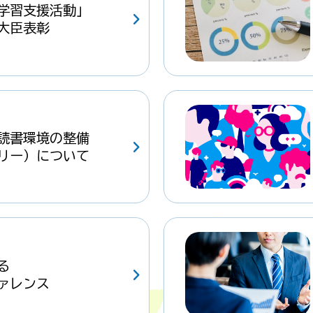
学習支援活動」
大臣表彰
読書環境の整備
リー）について
る
ァレンス