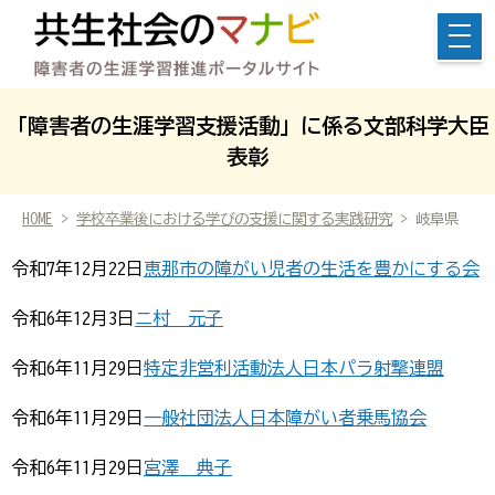
「障害者の生涯学習支援活動」に係る文部科学大臣
表彰
HOME
>
学校卒業後における学びの支援に関する実践研究
> 岐阜県
令和7年12月22日
恵那市の障がい児者の生活を豊かにする会
令和6年12月3日
ニ村 元子
令和6年11月29日
特定非営利活動法人日本パラ射撃連盟
令和6年11月29日
一般社団法人日本障がい者乗馬協会
令和6年11月29日
宮澤 典子