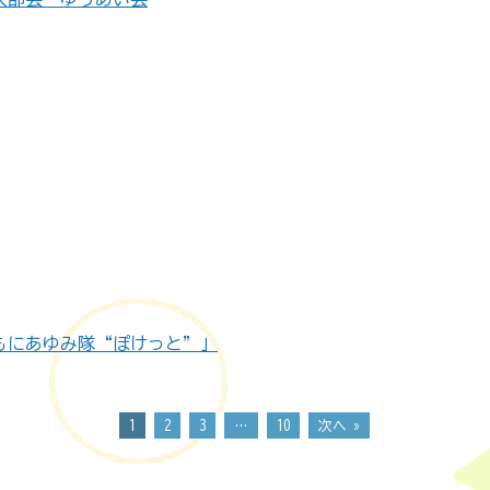
もにあゆみ隊“ぽけっと”」
1
2
3
…
10
次へ »